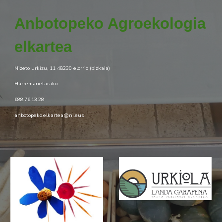
Anbotopeko
Agroekologia
elkartea
Nizeto urkizu, 11 48230 elorrio (bizkaia)
Harremanetarako
688.76.13.28
anbotopeko.elkartea@ni.eus