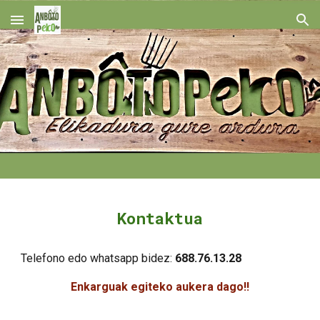
Skip to main content
Skip to navigation
Kontaktua
Telefono edo whatsapp bidez:
688.76.13.28
Enkarguak egiteko aukera dago!!