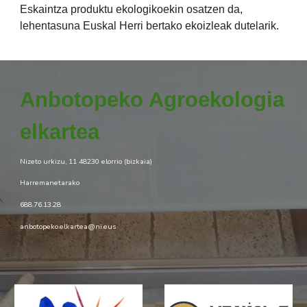
Eskaintza produktu ekologikoekin osatzen da,
lehentasuna Euskal Herri bertako ekoizleak dutelarik.
Anbotopeko
Agroekologia
elkartea
Nizeto urkizu, 11 48230 elorrio (bizkaia)
Harremanetarako
688.76.13.28
anbotopeko.elkartea@ni.eus