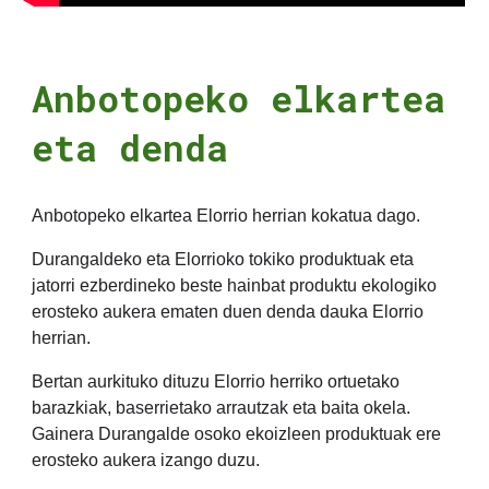
Anbotopeko elkartea
eta denda
Anbotopeko elkartea Elorrio herrian kokatua dago.
Durangaldeko eta Elorrioko tokiko produktuak eta
jatorri ezberdineko beste hainbat produktu ekologiko
erosteko aukera ematen duen denda dauka Elorrio
herrian.
Bertan aurkituko dituzu Elorrio herriko ortuetako
barazkiak, baserrietako arrautzak eta baita okela.
Gainera Durangalde osoko ekoizleen produktuak ere
erosteko aukera izango duzu.